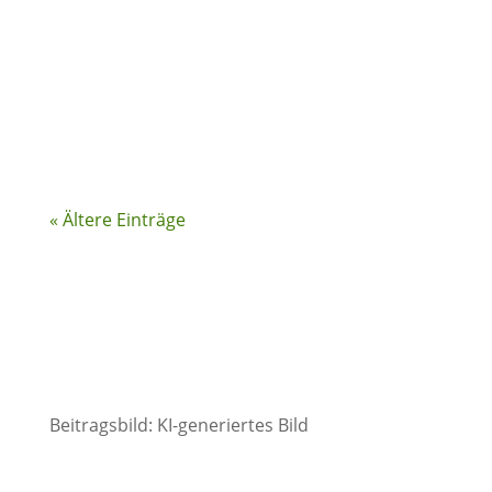
Artikel der Serie. Abnehmen ist einfach,
oder? Im Prinzip ist Abnehmen die
einfachste Sache der Welt. Weniger essen
als man verbraucht, oder mehr...
« Ältere Einträge
Beitragsbild: KI-generiertes Bild