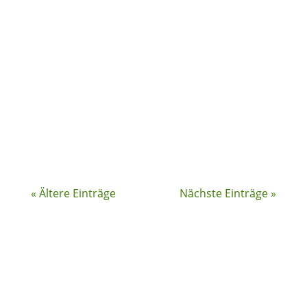
Apfelessig-Diät ist. Dosierung, Zeitpunkt,
soll man ihn trinken oder soll man
Apfelessig-Kapseln nehmen? Welches ist
der beste Apfelessig zum Abnehmen?
Und, kann man Apfelessig auch selber
machen? Lerne alles über Apfelessig zum
Abnehmen!
« Ältere Einträge
Nächste Einträge »