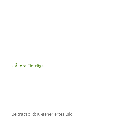
Hier geht es zur Übersicht über alle
Artikel der Serie. Warum es so schwer ist,
das neue Gewicht zu halten Viele
Menschen haben schon abgenommen,
sogar schon mehr als einmal. Und trotz
der...
« Ältere Einträge
Beitragsbild: KI-generiertes Bild