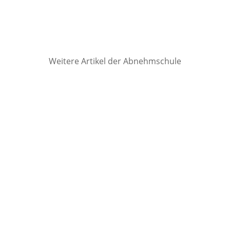
Weitere Artikel der Abnehmschule
Wenn die ersten Frühlingstage
anbrechen, bemerken viele, dass sich
über den Winter ein paar zusätzliche Kilos
eingeschlichen haben und die Fitness
nachgelassen hat. Und weil das vielen so
geht, locken prompt überall Versprechen