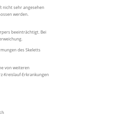
aft nicht sehr angesehen
enossen werden.
rpers beeinträchtigt. Bei
nerweichung.
rmungen des Skeletts
he von weiteren
rz-Kreislauf-Erkrankungen
rch