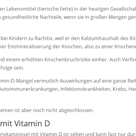
ten Lebensmittel (tierische Fette) in der heutigen Gesellsch
h gesundheitliche Nachteile, wenn sie in großen Mengen g
bei Kindern zu Rachitis, weil er den Kalziumhaushalt des Kö
ner Entmineralisierung der Knochen, also zu einer Knoche
nd einem erhöhten Knochenbruchrisiko einher. Auch Verfo
Folge sein.
tamin-D-Mangel vermutlich Auswirkungen auf eine ganze Rei
 Autoimmunerkrankungen, Infektionskrankheiten, Krebs, He
emen ist aber noch nicht abgeschlossen.
mit Vitamin D
vitaminose) mit Vitamin D ist selten und kann fast nur du