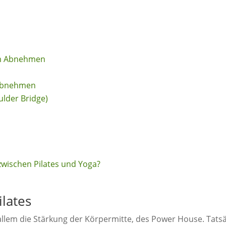
um Abnehmen
 Abnehmen
ulder Bridge)
zwischen Pilates und Yoga?
lates
r allem die Stärkung der Körpermitte, des Power House. Tats