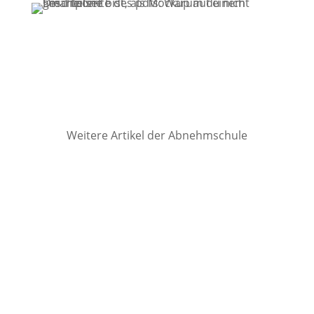
Weitere Artikel der Abnehmschule
Abnehmen für Geld klingt vordergründig
richtig gut. Dieser Artikel zeigt, warum es
das tatsächlich ganz und gar nicht ist. In
vielen Köpfen hält sich hartnäckig der