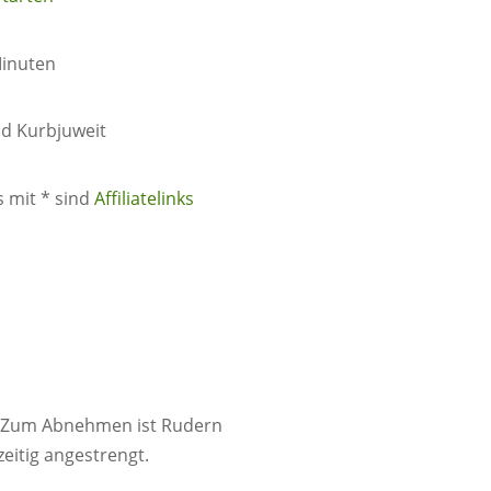
Minuten
id Kurbjuweit
s mit * sind
Affiliatelinks
t. Zum Abnehmen ist Rudern
zeitig angestrengt.