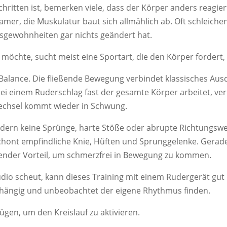
ritten ist, bemerken viele, dass der Körper anders reagiert
amer, die Muskulatur baut sich allmählich ab. Oft schleichen 
sgewohnheiten gar nichts geändert hat.
n möchte, sucht meist eine Sportart, die den Körper fordert,
Balance. Die fließende Bewegung verbindet klassisches Aus
ei einem Ruderschlag fast der gesamte Körper arbeitet, v
wechsel kommt wieder in Schwung.
Rudern keine Sprünge, harte Stöße oder abrupte Richtungswec
chont empfindliche Knie, Hüften und Sprunggelenke. Ger
idender Vorteil, um schmerzfrei in Bewegung zu kommen.
dio scheut, kann dieses Training mit einem Rudergerät gut
abhängig und unbeobachtet der eigene Rhythmus finden.
ügen, um den Kreislauf zu aktivieren.